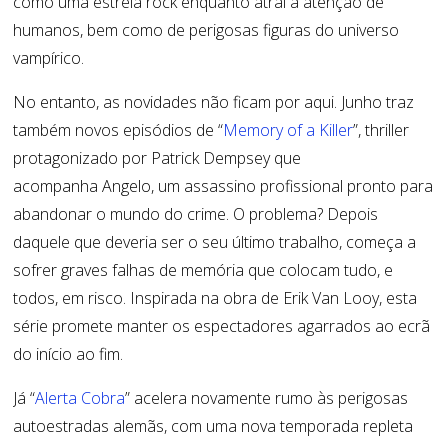
como uma estrela rock enquanto atrai a atenção de
humanos, bem como de perigosas figuras do universo
vampírico.
No entanto, as novidades não ficam por aqui. Junho traz
também
novos episódios de
“
Memory
of
a
Killer
”, thriller
protagonizado por Patrick
Dempsey
que
acompanha
Angelo
, um assassino profissional pronto para
abandonar o mundo do crime. O problema? Depois
daquele que deveria ser o seu último trabalho, começa a
sofrer graves falhas de memória que colocam tudo, e
todos, em risco. Inspirada na obra de Erik Van
Looy
, esta
série promete manter os espectadores agarrados ao ecrã
do início ao fim.
Já “
Alerta Cobra
” acelera novamente rumo às perigosas
autoestradas alemãs, com uma nova temporada repleta