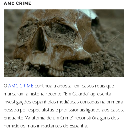
AMC CRIME
O
AMC CRIME
continua a apostar em casos reais que
marcaram a história recente. “Em Guarda” apresenta
investigações espanholas mediáticas contadas na primeira
pessoa por especialistas e profissionais ligados aos casos,
enquanto “Anatomia de um Crime” reconstrói alguns dos
homicídios mais impactantes de Espanha.