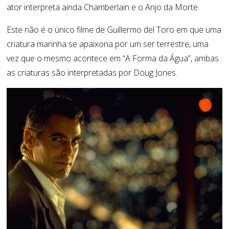
ator interpreta ainda Chamberlain e o Anjo da Morte.
Este não é o único filme de Guillermo del Toro em que uma
criatura marinha se apaixona por um ser terrestre, uma
vez que o mesmo acontece em “A Forma da Água”, ambas
as criaturas são interpretadas por Doug Jones.