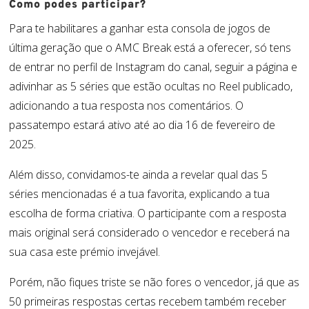
Como podes participar?
Para te habilitares a ganhar
esta
consola de jogos
de
última geração
que o AMC
B
reak está a oferecer,
só tens
de
entrar n
o
perfil de
Instagram do canal
, seguir a página
e
adivinhar as 5 séries que estão ocultas no Reel publicado
,
adicionando a tua resposta nos comentários
.
O
passatempo estará ativo
até ao dia 16 de fevereiro de
2025
.
A
lém disso, convidamos-te ainda a revelar qual das 5
séries mencionadas é a tua favorita, explicando a tua
escolha de forma criativa.
O participante
com a resposta
mais original será
considerad
o o
vencedor
e receberá na
sua
casa
este
prémio
invejável
.
Porém,
não fiques triste
se
não
fores o vencedor, já que
as
50 primeiras respostas certas
recebem
também
receber