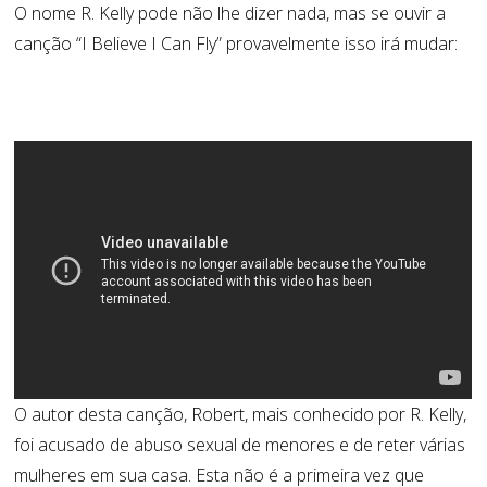
O nome R. Kelly pode não lhe dizer nada, mas se ouvir a
canção “I Believe I Can Fly” provavelmente isso irá mudar:
O autor desta canção, Robert, mais conhecido por R. Kelly,
foi acusado de abuso sexual de menores e de reter várias
mulheres em sua casa. Esta não é a primeira vez que