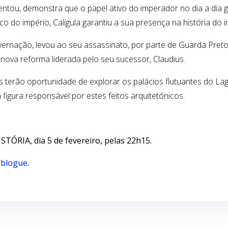
entou, demonstra que o papel ativo do imperador no dia a dia 
o do império, Calígula garantiu a sua presença na história do i
rnação, levou ao seu assassinato, por parte de Guarda Pretor
ma nova reforma liderada pelo seu sucessor, Claudius.
s terão oportunidade de explorar os palácios flutuantes do L
igura responsável por estes feitos arquitetónicos.
ISTÓRIA, dia 5 de fevereiro, pelas 22h15.
o
blogue
.