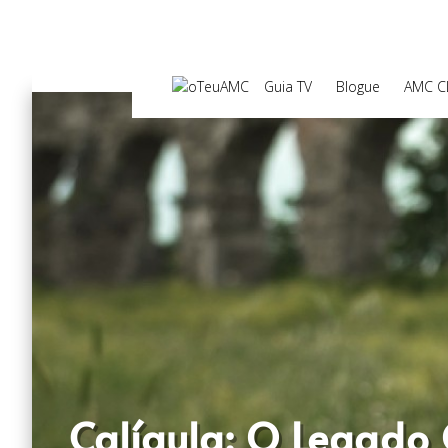
Guia TV
Blogue
AMC C
Calígula: O Legado