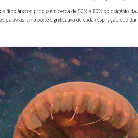
s fitoplâncton produzem cerca de 50
%
a 80% do oxigénio da 
as palavras, uma parte significativa de cada respiração que d