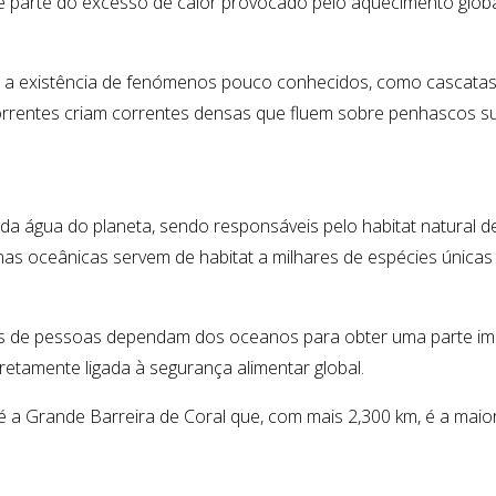
 parte do excesso de calor provocado pelo aquecimento global 
ara a existência de fenómenos pouco conhecidos, como cascat
rrentes criam correntes densas que fluem sobre penhascos 
gua do planeta, sendo responsáveis pelo habitat natural de 
nas oceânicas servem de habitat a milhares de espécies únicas 
hões de pessoas dependam dos oceanos para obter uma parte i
retamente ligada à segurança alimentar global.
a Grande Barreira de Coral que, com mais 2,300 km, é a maior