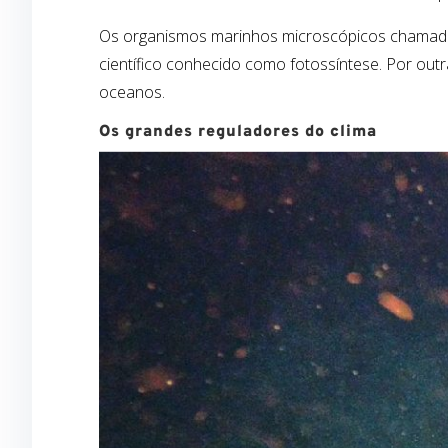
Os organismos marinhos microscópicos chamado
científico conhecido como fotossíntese. Por outr
oceanos.
Os grandes reguladores do clima