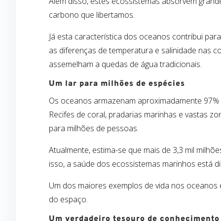
Além disso, estes ecossistemas absorvem grande
carbono que libertamos.
Já e
sta característica dos oceanos contribui p
as diferenças de temperatura e salinidade nas
co
assemelham a quedas de água tradicionais.
Um lar para milhões de espécies
Os oceanos armazenam aproximadamente 97% da á
Recifes de coral, pradarias marinhas e vastas zo
para milhões de pessoas.
Atualmente, estima-se que mais de 3,3 mil mil
isso, a saúde dos ecossistemas marinhos está di
Um dos maiores exemplos de vida nos oceanos é 
do espaço.
Um verdadeiro tesouro de conhecimento