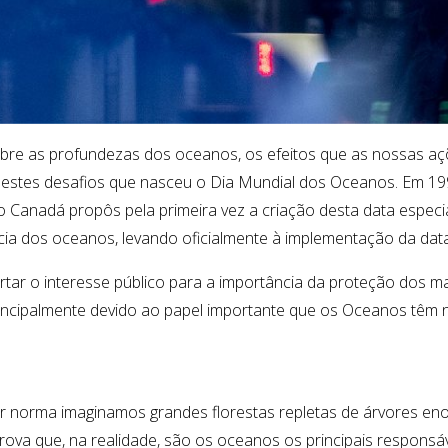
bre as profundezas dos oceanos, os efeitos que
as
nossas açõ
 estes desafios que nasceu o Dia Mundial dos Oceanos. Em 1992
o Canadá
propôs pela primeira vez a criação desta data especi
ncia dos oceanos, levando
oficialmente
à implementação da dat
tar o interesse público para a importância da proteção dos ma
rincipalmente devido ao papel importante que os Oceanos têm n
r norma imagina
mos grandes florestas repletas de árvores e
prova que
,
n
a realidade, são os oceanos os principais responsá