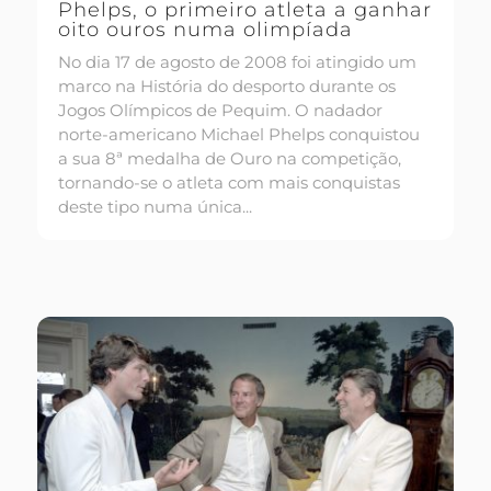
Phelps, o primeiro atleta a ganhar
oito ouros numa olimpíada
No dia 17 de agosto de 2008 foi atingido um
marco na História do desporto durante os
Jogos Olímpicos de Pequim. O nadador
norte-americano Michael Phelps conquistou
a sua 8ª medalha de Ouro na competição,
tornando-se o atleta com mais conquistas
deste tipo numa única...