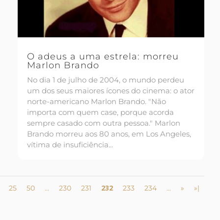
O adeus a uma estrela: morreu
Marlon Brando
No dia 1 de julho de 2004, o mundo perdeu
um dos seus maiores ícones do cinema: o ator
norte-americano Marlon Brando. "Não
importa com quem case, porque acorda
sempre casado com outra pessoa." Marlon
Brando morreu aos 80 anos, em Los Angeles,
vítima de insuficiência...
232
25
50
...
230
231
233
234
...
»
»|