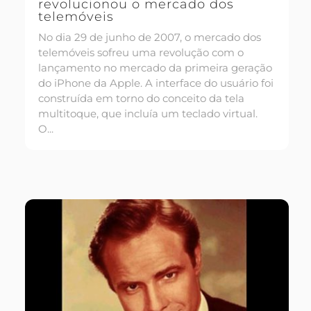
revolucionou o mercado dos
telemóveis
No dia 29 de junho de 2007, o mercado dos
telemóveis sofreu uma revolução com o
lançamento no mercado da primeira geração
do iPhone da Apple. A interface do usuário foi
construída em torno do conceito da tela
multitoque, que incluía um teclado virtual.
O...