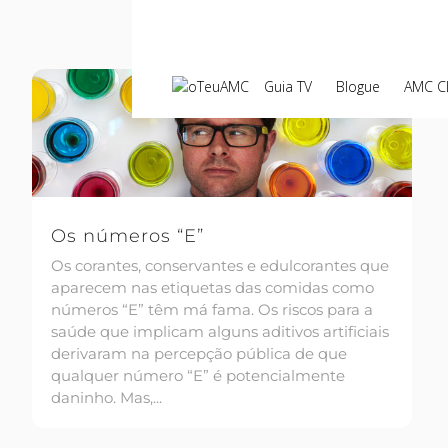
Guia TV
Blogue
AMC C
Os números “E”
Os corantes, conservantes e edulcorantes que
aparecem nas etiquetas das comidas como
números “E” têm má fama. Os riscos para a
saúde que implicam alguns aditivos artificiais
derivaram na percepção pública de que
qualquer número “E” é potencialmente
daninho. Mas,...