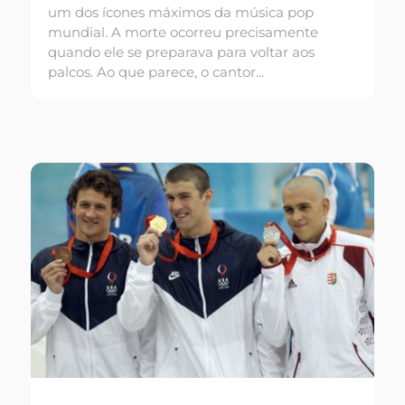
um dos ícones máximos da música pop
mundial. A morte ocorreu precisamente
quando ele se preparava para voltar aos
palcos. Ao que parece, o cantor...