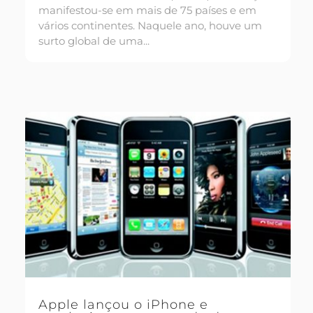
manifestou-se em mais de 75 países e em
vários continentes. Naquele ano, houve um
surto global de uma...
Apple lançou o iPhone e