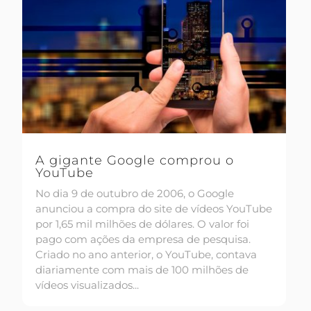
A gigante Google comprou o
YouTube
No dia 9 de outubro de 2006, o Google
anunciou a compra do site de vídeos YouTube
por 1,65 mil milhões de dólares. O valor foi
pago com ações da empresa de pesquisa.
Criado no ano anterior, o YouTube, contava
diariamente com mais de 100 milhões de
vídeos visualizados...